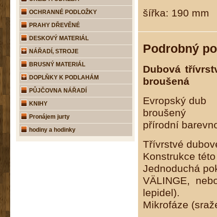
šířka: 190 mm
OCHRANNÉ PODLOŽKY
PRAHY DŘEVĚNÉ
DESKOVÝ MATERIÁL
Podrobný po
NÁŘADÍ, STROJE
BRUSNÝ MATERIÁL
Dubová třívrs
DOPLŇKY K PODLAHÁM
broušená
PŮJČOVNA NÁŘADÍ
Evropský dub
KNIHY
broušený
Pronájem jurty
přírodní barevn
hodiny a hodinky
Třívrstvé dubo
Konstrukce této
Jednoduchá pok
VÄLINGE, nebo 
lepidel).
Mikrofáze (sraž