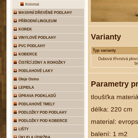
Kolonial
MASIVNÍ DŘEVĚNÉ PODLAHY
PŘÍRODNÍ LINOLEUM
KOREK
Varianty
VINYLOVÉ PODLAHY
PVC PODLAHY
Typ varianty
KOBERCE
Dubová třívrstvá plo
ČISTÍCÍ ZÓNY A ROHOŽKY
b
PODLAHOVÉ LAKY
Oleje Osmo
Parametry p
LEPIDLA
tloušťka materi
ÚPRAVA PODKLADŮ
PODLAHOVÉ TMELY
délka: 220 cm
PODLOŽKY POD PODLAHY
material: evrop
PODLOŽKY POD KOBERCE
LIŠTY
balení: 1 m2
ÚKLID A ÚDRŽBA