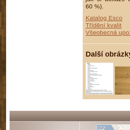
60 %).
Katalog Esco
Třídění kvalit
Všeobecná upoz
Další obrázk