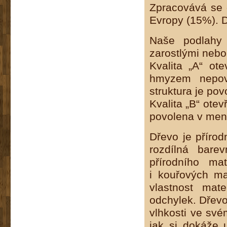
Zpracovává se 
Evropy (15%). D
Naše podlahy 
zarostlými nebo
Kvalita „A“ o
hmyzem nepovo
struktura je pov
Kvalita „B“ ote
povolena v menš
Dřevo je přírod
rozdílná bare
přírodního ma
i kouřových ma
vlastnost mat
odchylek. Dřevo
vlhkosti ve sv
jak si dokáže u