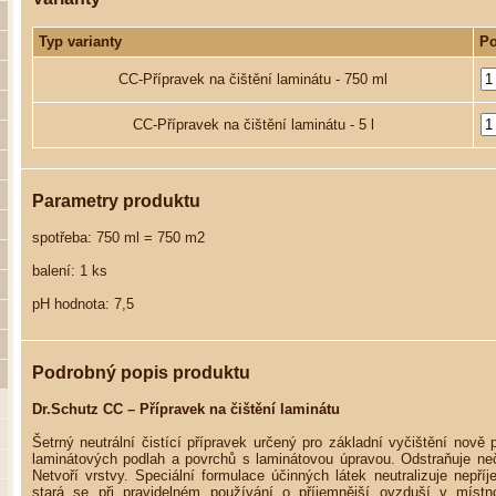
Typ varianty
Po
CC-Přípravek na čištění laminátu - 750 ml
CC-Přípravek na čištění laminátu - 5 l
Parametry produktu
spotřeba: 750 ml = 750 m2
balení: 1 ks
pH hodnota: 7,5
Podrobný popis produktu
Dr.Schutz CC – Přípravek na čištění laminátu
Šetrný neutrální čistící přípravek určený pro základní vyčištění nově
laminátových podlah a povrchů s laminátovou úpravou. Odstraňuje neč
Netvoří vrstvy. Speciální formulace účinných látek neutralizuje nepří
stará se při pravidelném používání o příjemnější ovzduší v míst