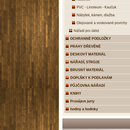
PVC - Linoleum - Kaučuk
Nábytek, kámen, dlažba
Olejované a voskované povrchy
Nářadí pro úklid
OCHRANNÉ PODLOŽKY
PRAHY DŘEVĚNÉ
DESKOVÝ MATERIÁL
NÁŘADÍ, STROJE
BRUSNÝ MATERIÁL
DOPLŇKY K PODLAHÁM
PŮJČOVNA NÁŘADÍ
KNIHY
Pronájem jurty
hodiny a hodinky