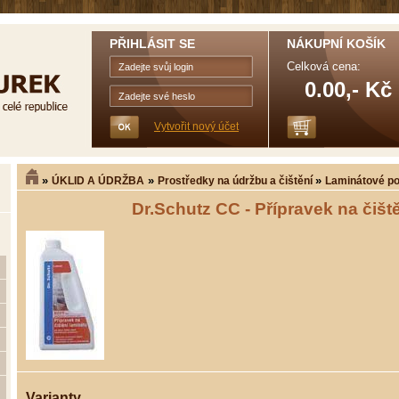
PŘIHLÁSIT SE
NÁKUPNÍ KOŠÍK
Celková cena:
0.00,- Kč
Vytvořit nový účet
»
»
»
ÚKLID A ÚDRŽBA
Prostředky na údržbu a čištění
Laminátové p
Dr.Schutz CC - Přípravek na čišt
Varianty