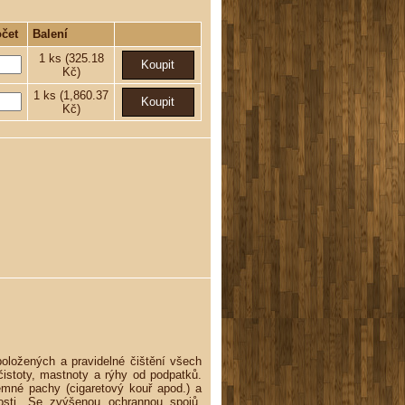
čet
Balení
1
ks
(325.18
Kč)
1
ks
(1,860.37
Kč)
 položených a pravidelné čištění všech
istoty, mastnoty a rýhy od podpatků.
jemné pachy (cigaretový kouř apod.) a
nosti. Se zvýšenou ochrannou spojů.