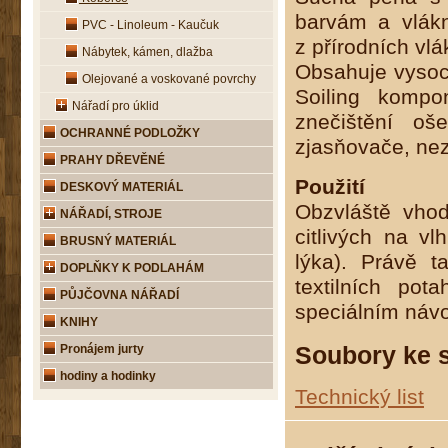
barvám a vlákn
PVC - Linoleum - Kaučuk
z přírodních vl
Nábytek, kámen, dlažba
Obsahuje vysoce 
Olejované a voskované povrchy
Soiling kompo
Nářadí pro úklid
znečištění oš
OCHRANNÉ PODLOŽKY
zjasňovače, ne
PRAHY DŘEVĚNÉ
Použití
DESKOVÝ MATERIÁL
Obzvláště vhod
NÁŘADÍ, STROJE
citlivých na vl
BRUSNÝ MATERIÁL
lýka). Právě t
DOPLŇKY K PODLAHÁM
textilních po
PŮJČOVNA NÁŘADÍ
speciálním návo
KNIHY
Soubory ke s
Pronájem jurty
hodiny a hodinky
Technický list