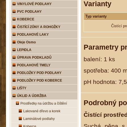
Varianty
VINYLOVÉ PODLAHY
PVC PODLAHY
Typ varianty
KOBERCE
Čistící p
ČISTÍCÍ ZÓNY A ROHOŽKY
PODLAHOVÉ LAKY
Oleje Osmo
Parametry p
LEPIDLA
ÚPRAVA PODKLADŮ
balení: 1 ks
PODLAHOVÉ TMELY
spotřeba: 400 
PODLOŽKY POD PODLAHY
pH hodnota: 7,5
PODLOŽKY POD KOBERCE
LIŠTY
ÚKLID A ÚDRŽBA
Podrobný po
Prostředky na údržbu a čištění
Lakované dřevo a korek
Čistící prostř
Laminátové podlahy
Suchá pěna s v
Koberce